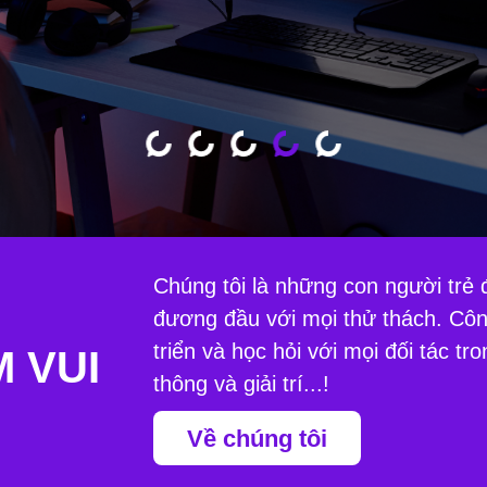
ENERATION
ENERATION
ENERATION
Chúng tôi là những con người trẻ đ
đương đầu với mọi thử thách. Công
triển và học hỏi với mọi đối tác tr
 VUI
thông và giải trí...!
Về chúng tôi
5
triệu