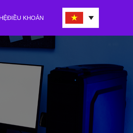
 HỆ
ĐIỀU KHOẢN
TIẾNG VIỆT
TIẾNG ANH
TIẾNG TRUNG