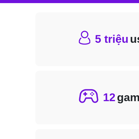
5 triệu
u
12
gam
Gần
phát
côn
cùn
ngũ